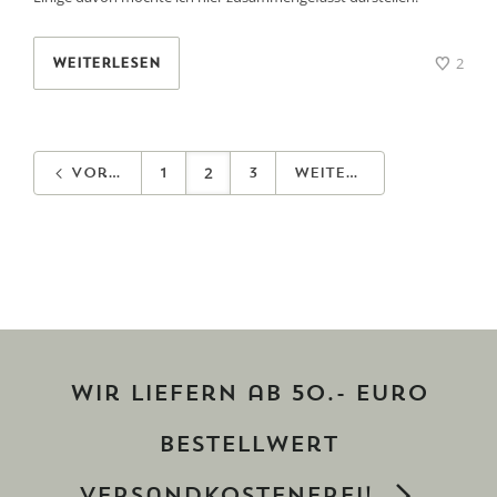
2
WEITERLESEN
2
Vorherige
1
3
Weiter
Wir liefern ab 50.- Euro
Bestellwert
versandkostenfrei!