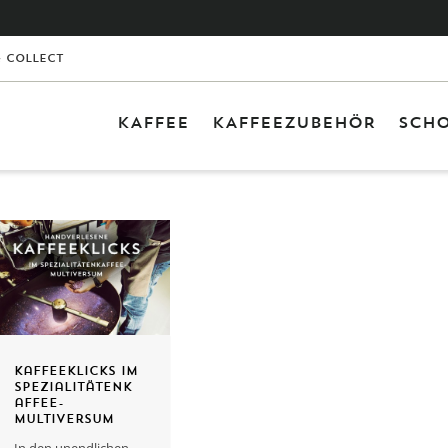
& Collect
KAFFEE
KAFFEEZUBEHÖR
SCHO
0 Ar
Leid
Kaffeeklicks im
Spezialitätenk
affee-
Multiversum
In den unendlichen