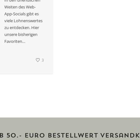
Weiten des Web-
App-Socials gibt es
viele Lohnenswertes
zu entdecken. Hier
unsere bisherigen
Favoriten…
3
ab 50.- Euro Bestellwert versandk