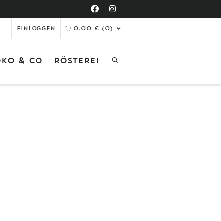
Einloggen
0,00
€
(0)
KO & CO
RÖSTEREI
tikel in den Warenkorb gelegt
er ist Ihr Warenkorb leer.
ZUM SHOP