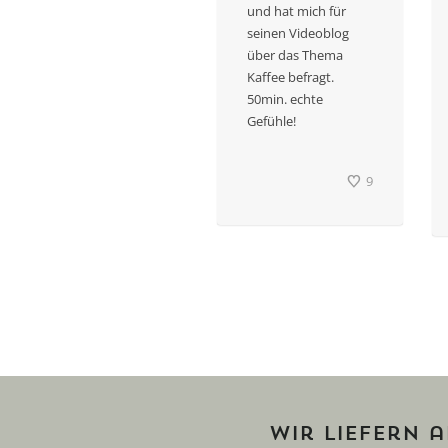
und hat mich für
seinen Videoblog
über das Thema
Kaffee befragt.
50min. echte
Gefühle!
9
Wir liefern 