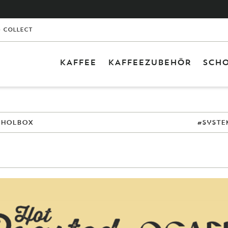
& Collect
KAFFEE
KAFFEEZUBEHÖR
SCHO
0 Ar
Leid
Abholbox
#syste