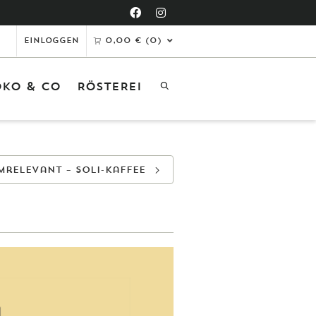
Einloggen
0,00
€
(0)
KO & CO
RÖSTEREI
tikel in den Warenkorb gelegt
er ist Ihr Warenkorb leer.
mrelevant – Soli-Kaffee
ZUM SHOP