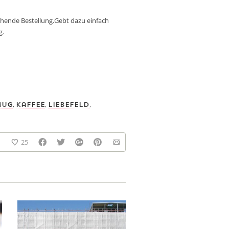
ehende Bestellung.Gebt dazu einfach
g.
,
,
,
mug
Kaffee
Liebefeld
25