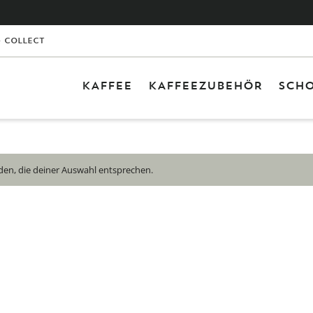
& Collect
KAFFEE
KAFFEEZUBEHÖR
SCHO
0 Ar
Leid
en, die deiner Auswahl entsprechen.