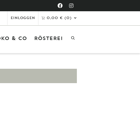
Einloggen
0,00
€
(0)
KO & CO
RÖSTEREI
tikel in den Warenkorb gelegt
er ist Ihr Warenkorb leer.
ZUM SHOP