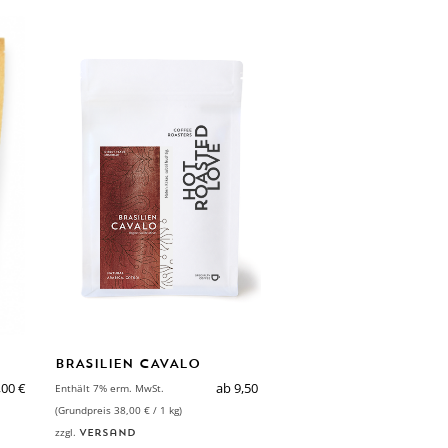
BRASILIEN CAVALO
ab
9,50
€
,00
€
Enthält 7% erm. MwSt.
SELECT OPTIONS
(Grundpreis
38,00
€
/ 1 kg)
zzgl.
Versand