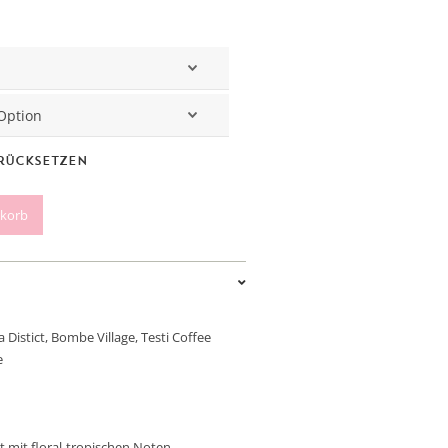
rücksetzen
nkorb
 Distict
, Bombe Village, Testi Coffee
e
t mit floral-tropischen Noten