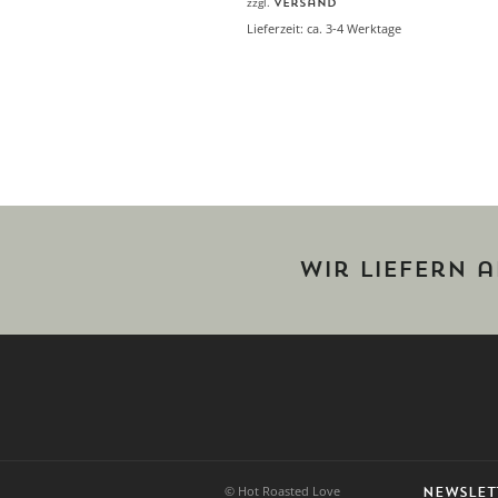
zzgl.
Versand
Lieferzeit: ca. 3-4 Werktage
Wir liefern 
© Hot Roasted Love
NEWSLET