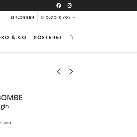
Einloggen
0,00
€
(0)
KO & CO
RÖSTEREI
tikel in den Warenkorb gelegt
er ist Ihr Warenkorb leer.
ZUM SHOP
 BOMBE
igin
m. MwSt.