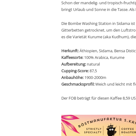
Schon der mandelig- und tropisch-fruchtig
bringt Urlaub und Sonne in die Tasse. Als
Die Bombe Washing Station in Sidama is
Gitterbetten getrocknet, um den Luftstr
es die Varietät Kurume (aka Kudhum), die z
Herkunft:
Äthiopien,
Sidama,
Bensa Distic
Kaffeesorte:
100% Arabica, Kurume
Aufbereitung:
natural
Cupping-Score:
87,5
Anbauhöhe:
1900-2000m
Geschmacksprofil:
Weich und leicht mit f
Der FOB beträgt für diesen Kaffee 8,59 US