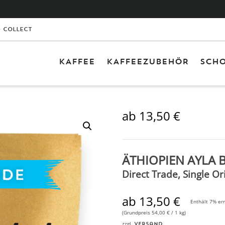
& Collect
KAFFEE
KAFFEEZUBEHÖR
SCHO
0 Ar
Leid
ab
13,50
€
ÄTHIOPIEN AYLA
Direct Trade, Single Or
ab
13,50
€
Enthält 7% er
(Grundpreis
54,00
€
/ 1 kg)
zzgl.
Versand