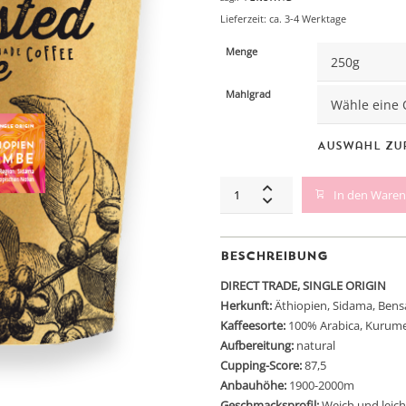
Lieferzeit: ca. 3-4 Werktage
Menge
Mahlgrad
Auswahl zu
ÄTHIOPIEN
In den Ware
AYLA
BOMBE
quantity
Beschreibung
DIRECT TRADE, SINGLE ORIGIN
Herkunft:
Äthiopien,
Sidama,
Bensa
Kaffeesorte:
100% Arabica, Kurum
Aufbereitung:
natural
Cupping-Score:
87,5
Anbauhöhe:
1900-2000m
Geschmacksprofil:
Weich und leich