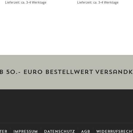
Lieferzeit: ca. 3-4 Werktage
Lieferzeit: ca. 3-4 Werktage
ab 50.- Euro Bestellwert versandk
TER
IMPRESSUM
DATENSCHUTZ
AGB
WIDERRUFSRECH