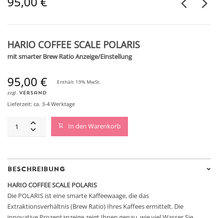
95,00
€
HARIO COFFEE SCALE POLARIS
mit smarter Brew Ratio Anzeige/Einstellung
95,00
€
Enthält 19% MwSt.
zzgl.
Versand
Lieferzeit: ca. 3-4 Werktage
HARIO
In den Warenkorb
COFFEE
SCALE
POLARIS
quantity
Beschreibung
HARIO COFFEE SCALE POLARIS
Die POLARIS ist eine smarte Kaffeewaage, die das
Extraktionsverhältnis (Brew Ratio) Ihres Kaffees ermittelt. Die
innovative Prozentanzeige zeigt Ihnen genau, wie viel Wasser Sie